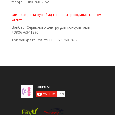
телефон +380976032652
Оплата за доставку в обидві сторони проводиться коштом
клієнта.
Вайбер Сервісного центру для консультацій
+380676341296
Телефон для консультаций +380976032652